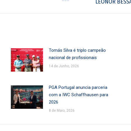
Next
LEONOR BESSA
post:
Tomás Silva é triplo campeão
nacional de profissionais
14 de Junho, 2026
PGA Portugal anuncia parceria
com a IWC Schaffhausen para
2026
8 de Maio, 2026