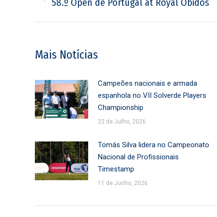
Previous
58.º Open de Portugal at Royal Óbidos
post:
Mais Notícias
Campeões nacionais e armada
espanhola no VII Solverde Players
Championship
22 de Julho, 2026
Tomás Silva lidera no Campeonato
Nacional de Profissionais
Timestamp
11 de Junho, 2026