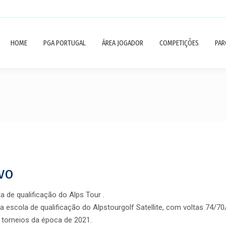
HOME
PGA PORTUGAL
ÁREA JOGADOR
COMPETIÇÕES
PAR
ivo
a de qualificação do Alps Tour .
da escola de qualificação do Alpstourgolf Satellite, com voltas 74/70
 torneios da época de 2021.