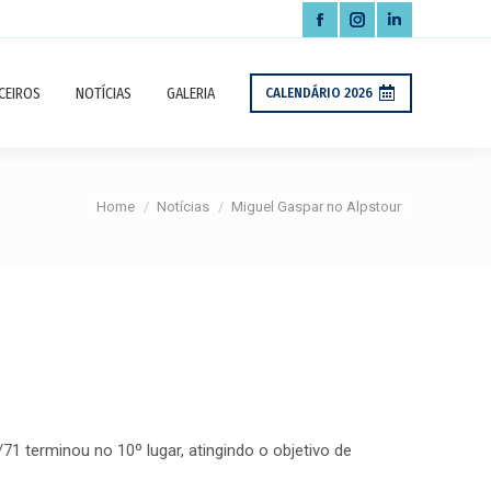
Facebook
Instagram
Linkedin
page
page
page
CEIROS
NOTÍCIAS
GALERIA
CALENDÁRIO 2026
opens
opens
opens
in
in
in
new
new
new
You are here:
Home
Notícias
Miguel Gaspar no Alpstour
window
window
window
/71 terminou no 10º lugar, atingindo o objetivo de