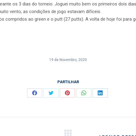
rante os 3 dias do torneio. Joguei muito bem os primeiros dois dias
ito vento, as condições de jogo estavam difíceis.
 compridos ao green e o putt (27 putts). A volta de hoje foi para ger
19 de Novembro, 2020
PARTILHAR
Share
Share
Share
Share
Share
on
on
on
on
on
Facebook
Twitter
Pinterest
WhatsApp
LinkedIn