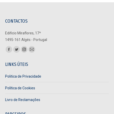
CONTACTOS
Edificio Miraflores, 17º
1495-161 Algés - Portugal
Find us on:
Facebook
Twitter
Instagram
Mail
page
page
page
page
LINKS ÚTEIS
opens
opens
opens
opens
in
in
in
in
Politica de Privacidade
new
new
new
new
window
window
window
window
Política de Cookies
Livro de Reclamações