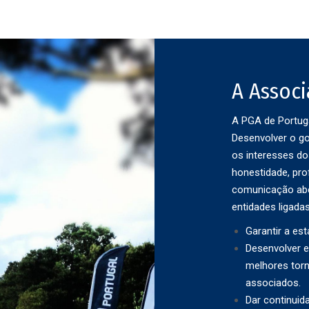
A Assoc
A PGA de Portug
Desenvolver o go
os interesses do
honestidade, pro
comunicação abe
entidades ligada
Garantir a est
Desenvolver e
melhores torn
associados.
Dar continuid