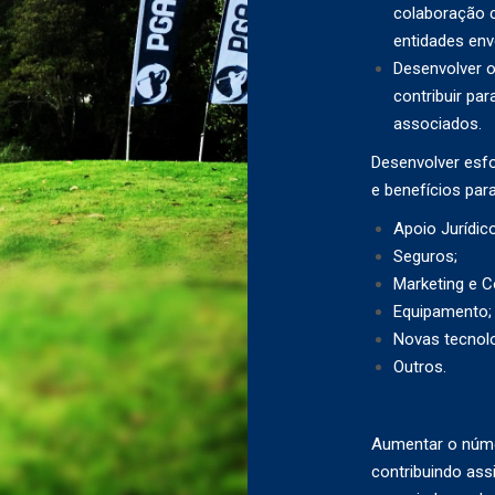
colaboração 
entidades env
Desenvolver 
contribuir par
associados.
Desenvolver esfo
e benefícios par
Apoio Jurídic
Seguros;
Marketing e C
Equipamento;
Novas tecnolo
Outros.
Aumentar o núme
contribuindo as