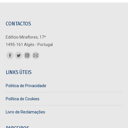
CONTACTOS
Edificio Miraflores, 17º
1495-161 Algés - Portugal
Find us on:
Facebook
Twitter
Instagram
Mail
page
page
page
page
LINKS ÚTEIS
opens
opens
opens
opens
in
in
in
in
Politica de Privacidade
new
new
new
new
window
window
window
window
Política de Cookies
Livro de Reclamações