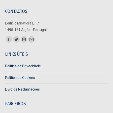
CONTACTOS
Edificio Miraflores, 17º
1495-161 Algés - Portugal
Find us on:
Facebook
Twitter
Instagram
Mail
page
page
page
page
LINKS ÚTEIS
opens
opens
opens
opens
in
in
in
in
Politica de Privacidade
new
new
new
new
window
window
window
window
Política de Cookies
Livro de Reclamações
PARCEIROS