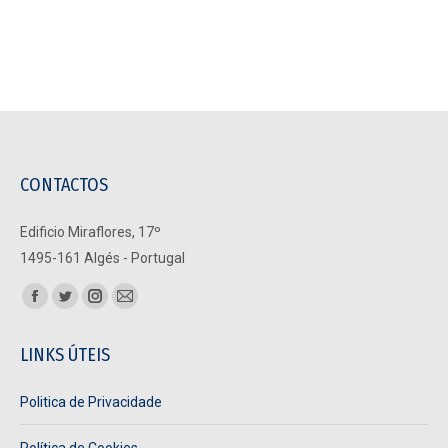
CONTACTOS
Edificio Miraflores, 17º
1495-161 Algés - Portugal
Find us on:
Facebook
Twitter
Instagram
Mail
page
page
page
page
LINKS ÚTEIS
opens
opens
opens
opens
in
in
in
in
Politica de Privacidade
new
new
new
new
window
window
window
window
Política de Cookies