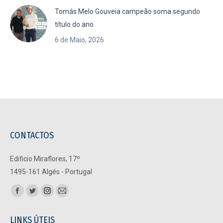
Tomás Melo Gouveia campeão soma segundo
título do ano
6 de Maio, 2026
CONTACTOS
Edificio Miraflores, 17º
1495-161 Algés - Portugal
Find us on:
Facebook
Twitter
Instagram
Mail
page
page
page
page
LINKS ÚTEIS
opens
opens
opens
opens