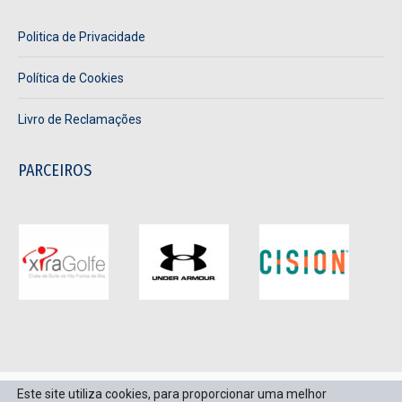
in
in
in
in
Politica de Privacidade
new
new
new
new
window
window
window
window
Política de Cookies
Livro de Reclamações
PARCEIROS
Este site utiliza cookies, para proporcionar uma melhor