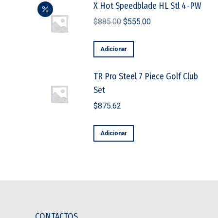
X Hot Speedblade HL Stl 4-PW
O
O
$
885.00
$
555.00
preço
preço
original
atual
Adicionar
era:
é:
TR Pro Steel 7 Piece Golf Club
$885.00.
$555.00.
Set
$
875.62
Adicionar
CONTACTOS