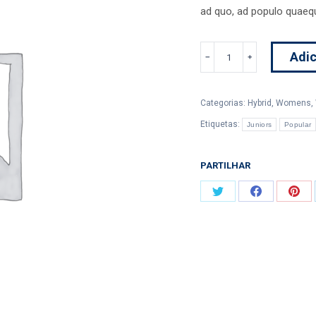
ad quo, ad populo quaeq
Quantidade
Adic
de
Banol
Fly
Categorias:
Hybrid
,
Womens
,
VR_S
Etiquetas:
Juniors
Popular
Covert
2.0
PARTILHAR
Hybrid
Share
Share
Shar
on
on
on
Twitter
Facebook
Pint