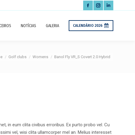
Facebook
Instagram
Linkedin
page
page
page
CEIROS
NOTÍCIAS
GALERIA
CALENDÁRIO 2026
opens
opens
opens
in
in
in
new
new
new
re here:
e
Golf clubs
Womens
Banol Fly VR_S Covert 2.0 Hybrid
window
window
window
t, in eum clita civibus erroribus. Ex purto probo vel. Cu
ssimi vel, wisi clita ullamcorper mel an. Melius interesset