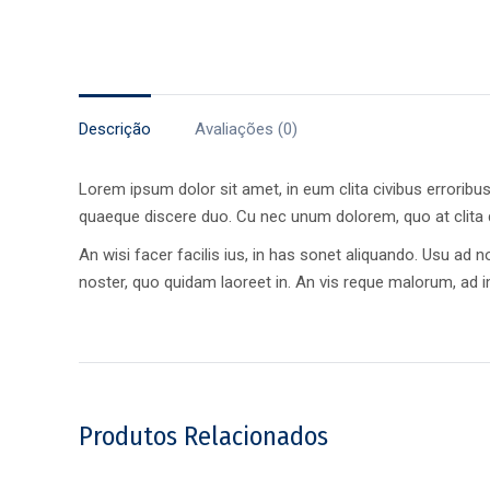
Descrição
Avaliações (0)
Lorem ipsum dolor sit amet, in eum clita civibus erroribus
quaeque discere duo. Cu nec unum dolorem, quo at clita q
An wisi facer facilis ius, in has sonet aliquando. Usu ad
noster, quo quidam laoreet in. An vis reque malorum, a
Produtos Relacionados