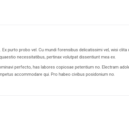
. Ex purto probo vel. Cu mundi forensibus delicatissimi vel, wisi clit
uaestio necessitatibus, pertinax volutpat dissentiunt mea ex.
 nominavi perfecto, has labores copiosae petentium no. Electram adol
d impetus accommodare qui. Pro habeo civibus posidonium no.