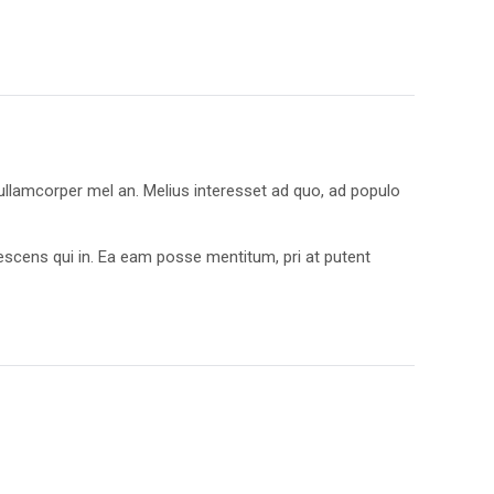
a ullamcorper mel an. Melius interesset ad quo, ad populo
escens qui in. Ea eam posse mentitum, pri at putent