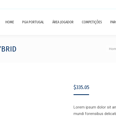
HOME
PGA PORTUGAL
ÁREA JOGADOR
COMPETIÇÕES
PAR
You a
YBRID
Hom
$
335.05
Lorem ipsum dolor sit ame
mundi forensibus delicati