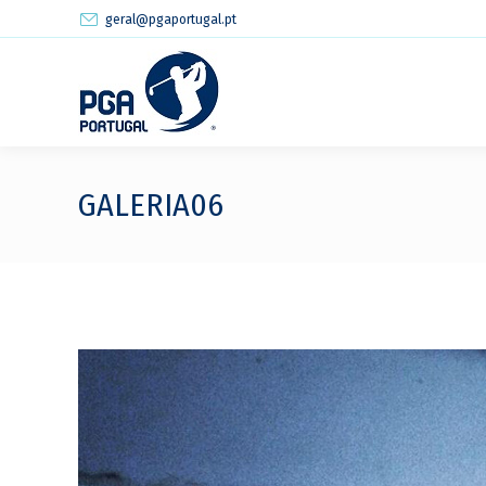
geral@pgaportugal.pt
GALERIA06