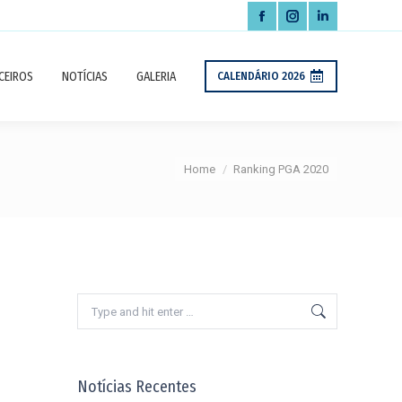
Facebook
Instagram
Linkedin
page
page
page
CEIROS
NOTÍCIAS
GALERIA
CALENDÁRIO 2026
opens
opens
opens
in
in
in
new
new
new
You are here:
Home
Ranking PGA 2020
window
window
window
Search:
Notícias Recentes