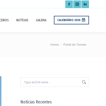
Facebook
Instagram
Linkedin
page
page
page
CEIROS
NOTÍCIAS
GALERIA
CALENDÁRIO 2026
opens
opens
opens
in
in
in
new
new
new
You are here:
Home
Portal do Torneio
window
window
window
Search:
Notícias Recentes