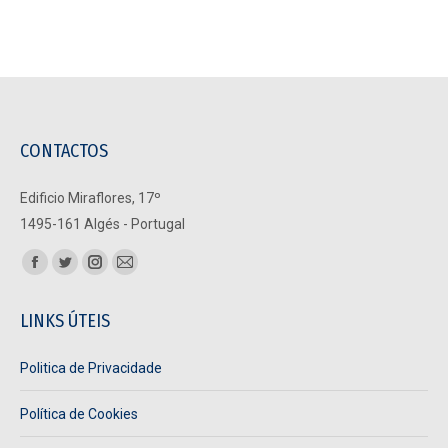
CONTACTOS
Edificio Miraflores, 17º
1495-161 Algés - Portugal
Find us on:
Facebook
Twitter
Instagram
Mail
page
page
page
page
LINKS ÚTEIS
opens
opens
opens
opens
in
in
in
in
Politica de Privacidade
new
new
new
new
window
window
window
window
Política de Cookies