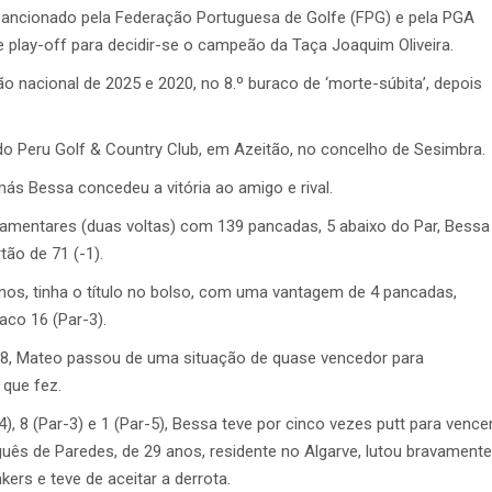
o sancionado pela Federação Portuguesa de Golfe (FPG) e pela PGA
e play-off para decidir-se o campeão da Taça Joaquim Oliveira.
nacional de 2025 e 2020, no 8.º buraco de ‘morte-súbita’, depois
do Peru Golf & Country Club, em Azeitão, no concelho de Sesimbra.
más Bessa concedeu a vitória ao amigo e rival.
lamentares (duas voltas) com 139 pancadas, 5 abaixo do Par, Bessa
tão de 71 (-1).
nos, tinha o título no bolso, com uma vantagem de 4 pancadas,
co 16 (Par-3).
 18, Mateo passou de uma situação de quase vencedor para
 que fez.
4), 8 (Par-3) e 1 (Par-5), Bessa teve por cinco vezes putt para vence
uês de Paredes, de 29 anos, residente no Algarve, lutou bravamente
ers e teve de aceitar a derrota.