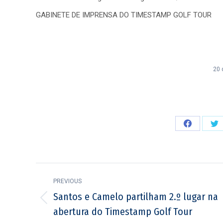
GABINETE DE IMPRENSA DO TIMESTAMP GOLF TOUR
20 
Share
Sh
on
on
Facebook
Tw
Post
PREVIOUS
navigation
Santos e Camelo partilham 2.º lugar na
Previous
abertura do Timestamp Golf Tour
post: