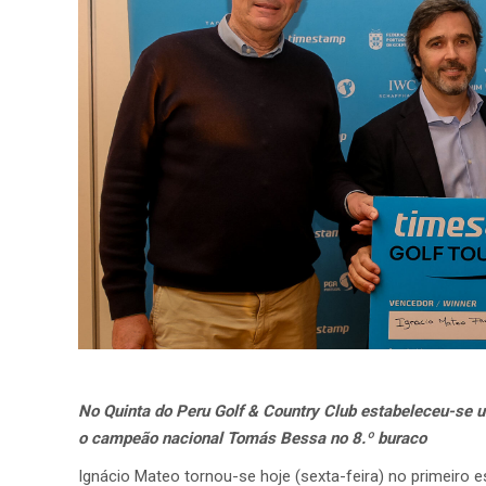
No Quinta do Peru Golf & Country Club estabeleceu-se u
o campeão nacional Tomás Bessa no 8.º buraco
Ignácio Mateo tornou-se hoje (sexta-feira) no primeiro 