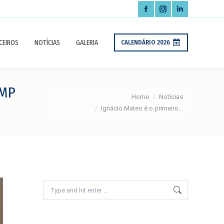
Facebook
Instagram
Linkedin
page
page
page
CEIROS
NOTÍCIAS
GALERIA
CALENDÁRIO 2026
opens
opens
opens
in
in
in
new
new
new
AMP
You are here:
window
window
window
Home
Notícias
Ignácio Mateo é o primeiro…
Search: