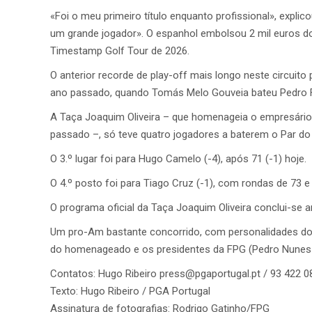
«Foi o meu primeiro título enquanto profissional», exp
um grande jogador». O espanhol embolsou 2 mil euros do
Timestamp Golf Tour de 2026.
O anterior recorde de play-off mais longo neste circuito
ano passado, quando Tomás Melo Gouveia bateu Pedro Fi
A Taça Joaquim Oliveira – que homenageia o empresário 
passado –, só teve quatro jogadores a baterem o Par d
O 3.º lugar foi para Hugo Camelo (-4), após 71 (-1) hoje.
O 4.º posto foi para Tiago Cruz (-1), com rondas de 73 e
O programa oficial da Taça Joaquim Oliveira conclui-se 
Um pro-Am bastante concorrido, com personalidades do
do homenageado e os presidentes da FPG (Pedro Nunes P
Contatos: Hugo Ribeiro press@pgaportugal.pt / 93 422 0
Texto: Hugo Ribeiro / PGA Portugal
Assinatura de fotografias: Rodrigo Gatinho/FPG