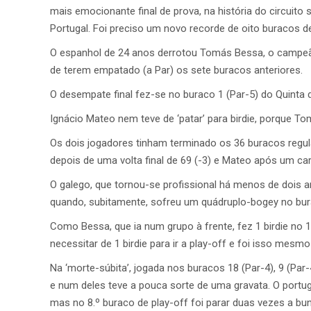
mais emocionante final de prova, na história do circuit
Portugal. Foi preciso um novo recorde de oito buracos d
O espanhol de 24 anos derrotou Tomás Bessa, o campeão 
de terem empatado (a Par) os sete buracos anteriores.
O desempate final fez-se no buraco 1 (Par-5) do Quinta 
Ignácio Mateo nem teve de ‘patar’ para birdie, porque To
Os dois jogadores tinham terminado os 36 buracos regu
depois de uma volta final de 69 (-3) e Mateo após um car
O galego, que tornou-se profissional há menos de dois a
quando, subitamente, sofreu um quádruplo-bogey no bura
Como Bessa, que ia num grupo à frente, fez 1 birdie no
necessitar de 1 birdie para ir a play-off e foi isso mesmo
Na ‘morte-súbita’, jogada nos buracos 18 (Par-4), 9 (Par-
e num deles teve a pouca sorte de uma gravata. O portug
mas no 8.º buraco de play-off foi parar duas vezes a bunk