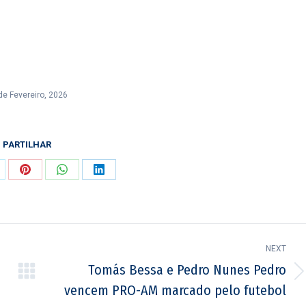
de Fevereiro, 2026
PARTILHAR
are
Share
Share
Share
on
on
on
itter
Pinterest
WhatsApp
LinkedIn
NEXT
Tomás Bessa e Pedro Nunes Pedro
Next
vencem PRO-AM marcado pelo futebol
post: