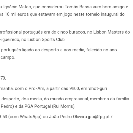
licou Ignácio Mateo, que considerou Tomás Bessa «um bom amigo e
s 10 mil euros que estavam em jogo neste torneio inaugural do
 profissional português era de cinco buracos, no Lisbon Masters do
gueiredo, no Lisbon Sports Club.
português ligado ao desporto e aos media, falecido no ano
o campo.
 70.
amanhã, com o Pro-Am, a partir das 9h00, em ‘shot-gun’.
 desporto, dos media, do mundo empresarial, membros da família
edro) e da PGA Portugal (Rui Morris).
8 53 (com WhatsApp) ou João Pedro Oliveira jpo@fpg.pt /