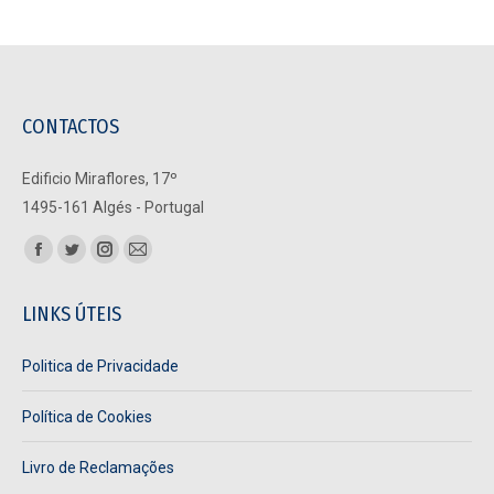
CONTACTOS
Edificio Miraflores, 17º
1495-161 Algés - Portugal
Find us on:
Facebook
Twitter
Instagram
Mail
page
page
page
page
LINKS ÚTEIS
opens
opens
opens
opens
in
in
in
in
Politica de Privacidade
new
new
new
new
window
window
window
window
Política de Cookies
Livro de Reclamações