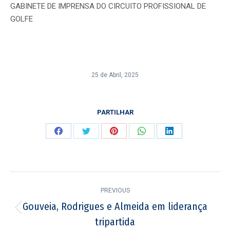
GABINETE DE IMPRENSA DO CIRCUITO PROFISSIONAL DE
GOLFE
25 de Abril, 2025
PARTILHAR
Share
Share
Share
Share
Share
on
on
on
on
on
Facebook
Twitter
Pinterest
WhatsApp
LinkedIn
Post
PREVIOUS
navigation
Gouveia, Rodrigues e Almeida em liderança
Previous
tripartida
post: