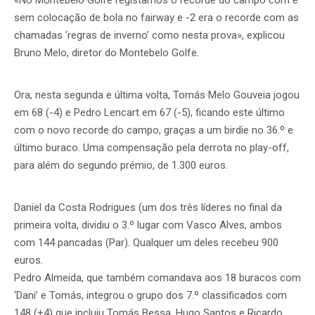
«No Montebelo Golfe registamos o recorde do campo com e
sem colocação de bola no fairway e -2 era o recorde com as
chamadas ‘regras de inverno’ como nesta prova», explicou
Bruno Melo, diretor do Montebelo Golfe.
Ora, nesta segunda e última volta, Tomás Melo Gouveia jogou
em 68 (-4) e Pedro Lencart em 67 (-5), ficando este último
com o novo recorde do campo, graças a um birdie no 36.º e
último buraco. Uma compensação pela derrota no play-off,
para além do segundo prémio, de 1.300 euros.
Daniel da Costa Rodrigues (um dos três líderes no final da
primeira volta, dividiu o 3.º lugar com Vasco Alves, ambos
com 144 pancadas (Par). Qualquer um deles recebeu 900
euros.
Pedro Almeida, que também comandava aos 18 buracos com
‘Dani’ e Tomás, integrou o grupo dos 7.º classificados com
148 (+4) que incluiu Tomás Bessa, Hugo Santos e Ricardo