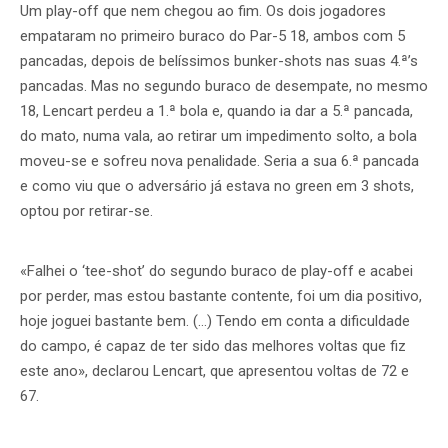
Um play-off que nem chegou ao fim. Os dois jogadores
empataram no primeiro buraco do Par-5 18, ambos com 5
pancadas, depois de belíssimos bunker-shots nas suas 4.ª’s
pancadas. Mas no segundo buraco de desempate, no mesmo
18, Lencart perdeu a 1.ª bola e, quando ia dar a 5.ª pancada,
do mato, numa vala, ao retirar um impedimento solto, a bola
moveu-se e sofreu nova penalidade. Seria a sua 6.ª pancada
e como viu que o adversário já estava no green em 3 shots,
optou por retirar-se.
«Falhei o ‘tee-shot’ do segundo buraco de play-off e acabei
por perder, mas estou bastante contente, foi um dia positivo,
hoje joguei bastante bem. (…) Tendo em conta a dificuldade
do campo, é capaz de ter sido das melhores voltas que fiz
este ano», declarou Lencart, que apresentou voltas de 72 e
67.