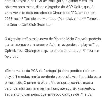
primeiro torneio da PGA de Portugal que ganho e era um
objetivo para mim», disse o jogador do ACP Golfe, que já
tinha vencido dois torneios do Circuito da FPG, ambos em
2023: no 1.º Torneio, no Montado (Palmela), e no 4.º Torneio,
no Oporto Golf Club (Espinho).
O algarvio, irmão mais novo de Ricardo Melo Gouveia, poderia
até ter somado um terceiro título, mas perdeu o ‘play-off’ do
Optilink Tour Championship, no encerramento do PT Tour, em
fevereiro.
«Em torneios da PGA de Portugal, já tinha perdido dois em
play-off e estou muito contente por, desta vez, ter caído para
o meu lado. O primeiro play-off que joguei ganhei, mas a
partir daí não ganhei mais nenhum, até agora», comentou,
satisfeito, o campeão, que entregou cartões de 71 e 68.