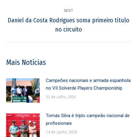
NEXT
Daniel da Costa Rodrigues soma primeiro título
Next
no circuito
post:
Mais Notícias
Campeões nacionais e armada espanhola
no VII Solverde Players Championship
22 de Julho, 2026
Tomás Silva é triplo campeão nacional de
profissionais
14 de Junho, 2026