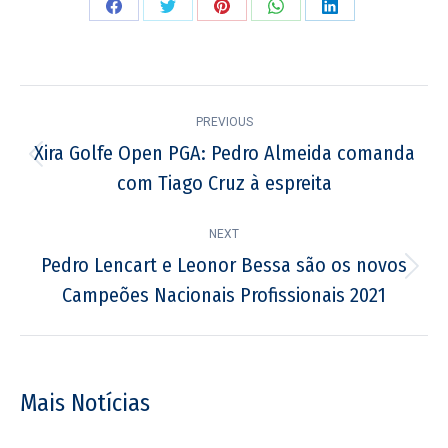
Share
Share
Share
Share
Share
on
on
on
on
on
Facebook
Twitter
Pinterest
WhatsApp
LinkedIn
Post
PREVIOUS
navigation
Xira Golfe Open PGA: Pedro Almeida comanda
Previous
com Tiago Cruz à espreita
post:
NEXT
Pedro Lencart e Leonor Bessa são os novos
Next
Campeões Nacionais Profissionais 2021
post:
Mais Notícias