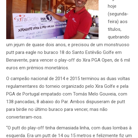
hoje
(segunda-
feira) aos
títulos,
quebrando
um jejum de quase dois anos, e precisou de um monstruoso
putt para eagle no buraco 18 do Santo Estêvão Golfe em
Benavente, para vencer o play-off do Xira PGA Open, de 6 mil
euros em prémios monetários.
O campeão nacional de 2014 e 2015 terminou as duas voltas
regulamentares do torneio organizado pelo Xira Golfe e pela
PGA de Portugal empatado com Tomás Melo Gouveia, com
138 pancadas, 8 abaixo do Par. Ambos dispuseram de putt
para birdie no último buraco para vencer, mas não
converteram-nos.
“O putt do play-off tinha demasiada linha, com duas lombas à
esquerda. Era um putt de 14 ou 15 metros e felizmente fiz um