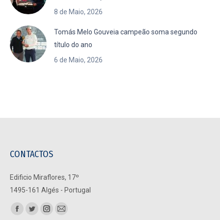
8 de Maio, 2026
Tomás Melo Gouveia campeão soma segundo
título do ano
6 de Maio, 2026
CONTACTOS
Edificio Miraflores, 17º
1495-161 Algés - Portugal
Find us on:
Facebook
Twitter
Instagram
Mail