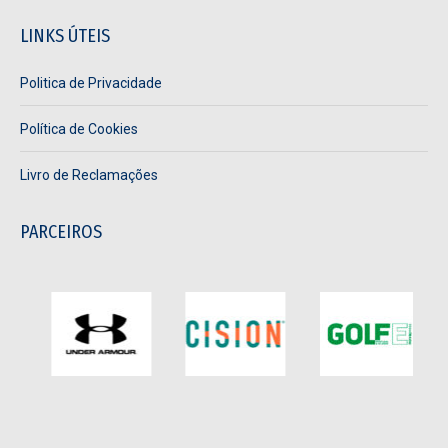
page
page
page
page
LINKS ÚTEIS
opens
opens
opens
opens
in
in
in
in
Politica de Privacidade
new
new
new
new
window
window
window
window
Política de Cookies
Livro de Reclamações
PARCEIROS